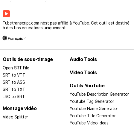
rès utile pour étudier des vidéos, surtout les longues,
et prendre des notes
Tubetranscript.com n’est pas affilié à YouTube. Cet outil est destiné
à des fins éducatives uniquement.
language
Français
Outils de sous-titrage
Audio Tools
Open SRT File
Video Tools
SRT to VTT
SRT to ASS​
Outils YouTube
SRT to TXT
YouTube Description Generator
LRC to SRT
Youtube Tag Generator
Montage vidéo
YouTube Name Generator
YouTube Title Generator
Video Splitter
YouTube Video Ideas