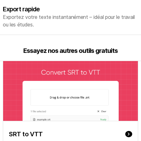
Export rapide
Exportez votre texte instantanément – idéal pour le travail
ou les études.
Essayez nos autres outils gratuits
SRT to VTT
keyboard_arrow_right