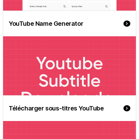
YouTube Name Generator
keyboard_arrow_right
Télécharger sous-titres YouTube
keyboard_arrow_right