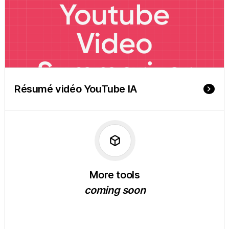
Résumé vidéo YouTube IA
keyboard_arrow_right
deployed_code
More tools
coming soon