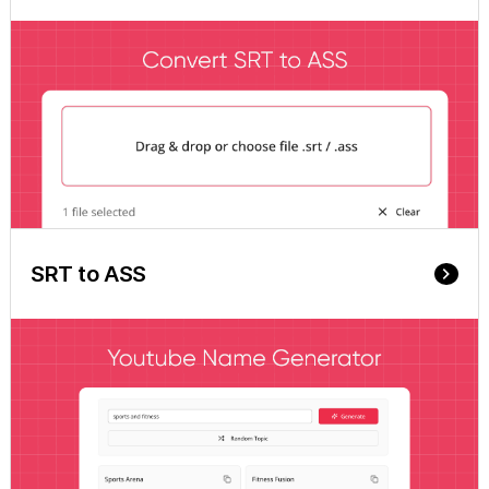
SRT to ASS
keyboard_arrow_right