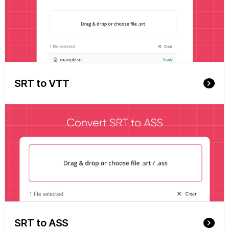
SRT to VTT
keyboard_arrow_right
SRT to ASS
keyboard_arrow_right