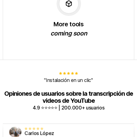
deployed_code
More tools
coming soon
"Funcionamiento estable sin fallos"
Opiniones de usuarios sobre la transcripción de
videos de YouTube
4.9 ⭐⭐⭐⭐⭐ | 200.000+ usuarios
Carlos López