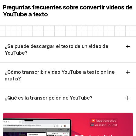
Preguntas frecuentes sobre convertir videos de
Gaurav Sha
YouTube a texto
Genial, me ahorra horas y lo hace todo en segundos.
Gracias por este servicio!
¿Se puede descargar el texto de un video de
YouTube?
Paula H.
Funciona muy bien, da resultados super precisos con
¿Cómo transcribir video YouTube a texto online
mis videos. Lo recomiendo!
gratis?
Antonio Rodríguez
¿Qué es la transcripción de YouTube?
Funciona perfecto. Puedes guardar el texto con o sin
marcas de tiempo, muy útil y fácil de usar.