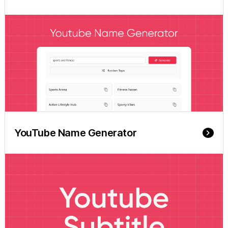
YouTube Name Generator
keyboard_arrow_right