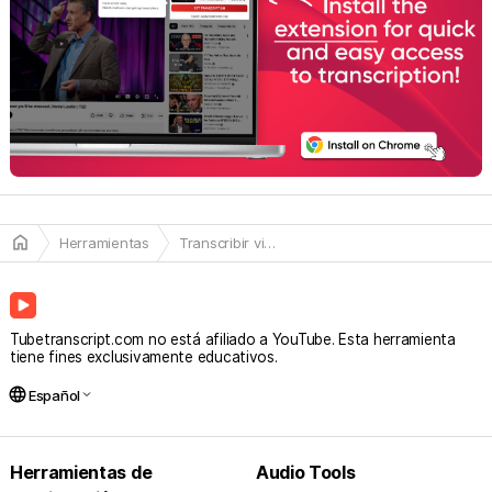
Pablo Ramírez
Súper práctico
Marcos Ruiz
Super practico para videos largos, sobre todo cuando
tienes que hacer apuntes.
home
Herramientas
Transcribir video de YouTube
Tubetranscript.com no está afiliado a YouTube. Esta herramienta
tiene fines exclusivamente educativos.
language
Español
Herramientas de
Audio Tools