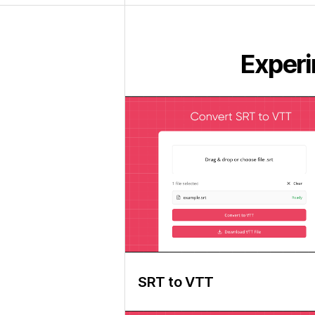
Experi
SRT to VTT