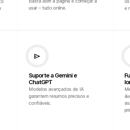
Basta abrir a página e começar a
to
os
usar – tudo online.
e
e 
send
a
Suporte a Gemini e
Fu
ChatGPT
lo
Modelos avançados de IA
Me
a
garantem resumos precisos e
áu
confiáveis.
si
pr