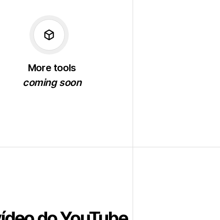
deployed_code
More tools
coming soon
vídeo do YouTube