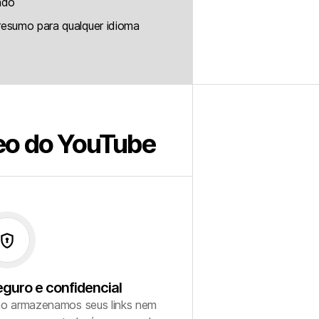
ado
resumo para qualquer idioma
deo do YouTube
ncrypted
guro e confidencial
o armazenamos seus links nem