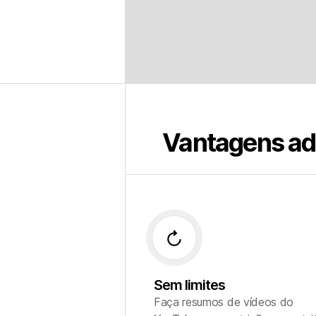
Vantagens adi
forward_media
Sem limites
Faça resumos de vídeos do