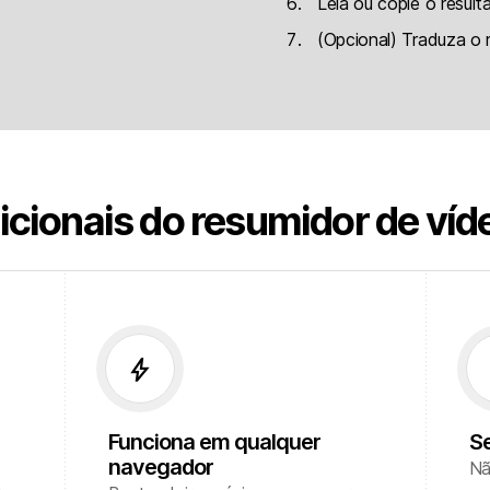
Leia ou copie o result
(Opcional) Traduza o 
cionais do resumidor de ví
bolt
e
Funciona em qualquer
Se
navegador
Nã