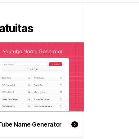
atuitas
Tube Name Generator
keyboard_arrow_right