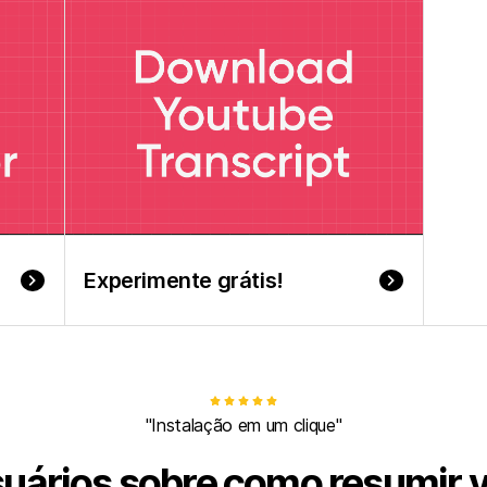
keyboard_arrow_right
Experimente grátis!
keyboard_arrow_right
"Instalação em um clique"
suários sobre como resumir 