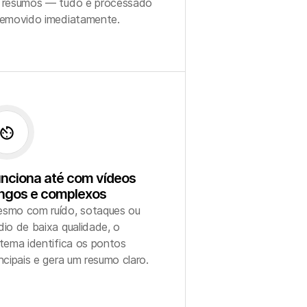
 resumos — tudo é processado
removido imediatamente.
v_timer
nciona até com vídeos
ngos e complexos
smo com ruído, sotaques ou
dio de baixa qualidade, o
stema identifica os pontos
incipais e gera um resumo claro.